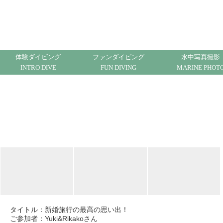
ハワイでダイビング ハワイで体験ダイビング ノ
ースショア
体験ダイビング
ファンダイビング
水中写真撮影
INTRO DIVE
FUN DIVING
MARINE PHOT
タイトル：
新婚旅行の最高の思い出！
ご参加者：Yuki&Rikakoさん