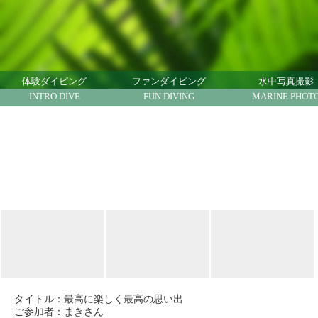
ハワイでダイビング ハワイで体験ダイビング ノ
ースショア
体験ダイビング
ファンダイビング
水中写真撮影
INTRO DIVE
FUN DIVING
MARINE PHOT
タイトル：
最高に楽しく最高の思い出
ご参加者：まきさん