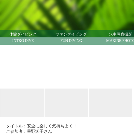
ハワイでダイビング ハワイで体験ダイビング ノ
ースショア
体験ダイビング
ファンダイビング
水中写真撮影
INTRO DIVE
FUN DIVING
MARINE PHOT
タイトル：
安全に楽しく気持ちよく！
ご参加者：星野湘子さん