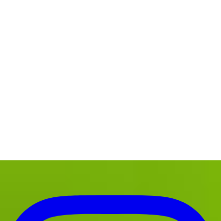
こんな海で潜ります
お寄せいただく質問
旅行とダイビング
ツアーフォトブログ